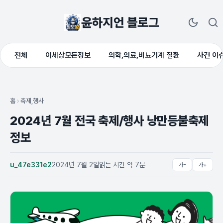
윤하지언 블로그
전체
이세상모든정보
의학,의료,비뇨기계 질환
사건 이
홈
›
축제,행사
2024년 7월 전국 축제/행사 낭만등불축제
정보
u_47e331e2
2024년 7월 2일
읽는 시간 약 7분
가-
가+