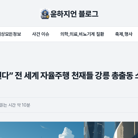
윤하지언 블로그
세상모든정보
사건 이슈
의학,의료,비뇨기계 질환
축제,행사
다” 전 세계 자율주행 천재들 강릉 총출동 소식
읽는 시간 약 10분