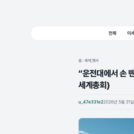
전체
이
홈
›
축제,행사
“운전대에서 손 뗀
세계총회)
u_47e331e2
2026년 5월 31일