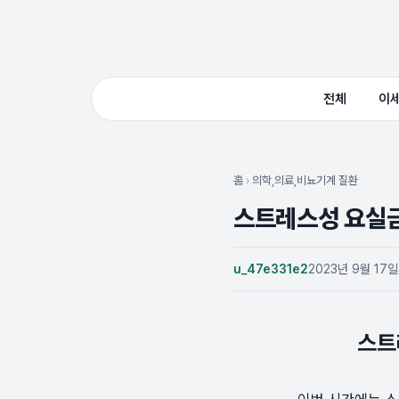
전체
이
홈
›
의학,의료,비뇨기계 질환
스트레스성 요실금(
u_47e331e2
2023년 9월 17일
스트